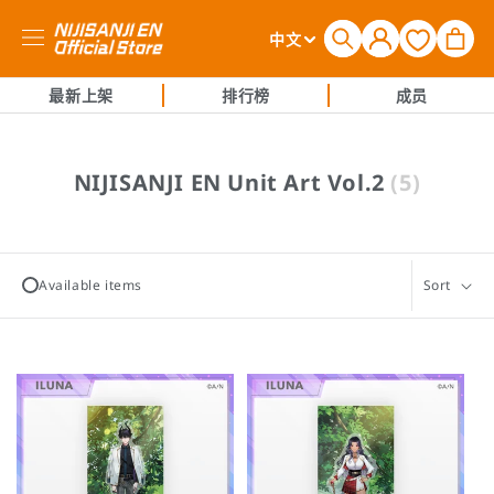
购
登
语
物
中文
录
言
车
最新上架
排行榜
成员
收
NIJISANJI EN Unit Art Vol.2
(5)
藏
:
Available items
Sort