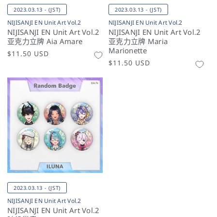
2023.03.13 - (JST)
2023.03.13 - (JST)
NIJISANJI EN Unit Art Vol.2
NIJISANJI EN Unit Art Vol.2
NIJISANJI EN Unit Art Vol.2
NIJISANJI EN Unit Art Vol.2
亚克力立牌 Aia Amare
亚克力立牌 Maria
Marionette
常
$11.50 USD
常
$11.50 USD
规
规
价
价
格
格
2023.03.13 - (JST)
NIJISANJI EN Unit Art Vol.2
NIJISANJI EN Unit Art Vol.2