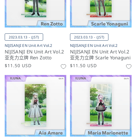
2023.03.13 - (JST)
2023.03.13 - (JST)
NIJISANJI EN Unit Art Vol.2
NIJISANJI EN Unit Art Vol.2
NIJISANJI EN Unit Art Vol.2
NIJISANJI EN Unit Art Vol.2
亚克力立牌 Ren Zotto
亚克力立牌 Scarle Yonaguni
常
$11.50 USD
常
$11.50 USD
规
规
价
价
格
格