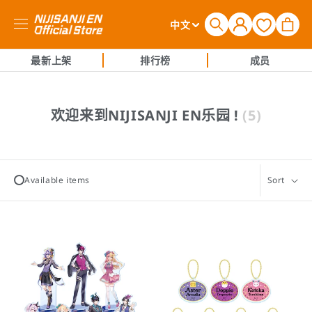
购
登
语
物
中文
录
言
车
最新上架
排行榜
成员
收
欢迎来到NIJISANJI EN乐园 !
(5)
藏
:
Available items
Sort