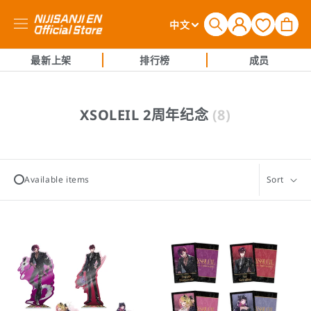
购
登
语
物
中文
录
言
车
最新上架
排行榜
成员
收
XSOLEIL 2周年纪念
(8)
藏
:
Available items
Sort