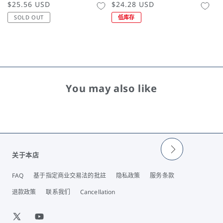
常
$25.56 USD
常
$24.28 USD
规
规
SOLD OUT
低库存
价
价
格
格
You may also like
关于本店
FAQ
基于指定商业交易法的批註
隐私政策
服务条款
退款政策
联系我们
Cancellation
X
YouTube