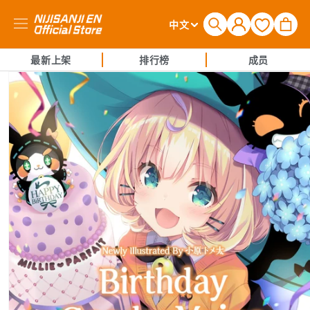
购
登
语
物
中文
录
言
车
最新上架
排行榜
成员
跳至产品
信息