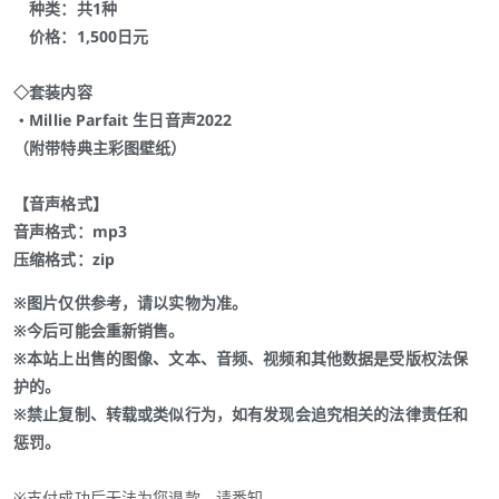
种类：共1种
价格：1,500日元
◇套装内容
・Millie Parfait 生日音声2022
（附带特典主彩图壁纸）
【音声格式】
音声格式：mp3
压缩格式：zip
※图片仅供参考，请以实物为准。
※今后可能会重新销售。
※本站上出售的图像、文本、音频、视频和其他数据是受版权法保
护的。
※禁止复制、转载或类似行为，如有发现会追究相关的法律责任和
惩罚。
※支付成功后无法为您退款，请悉知。