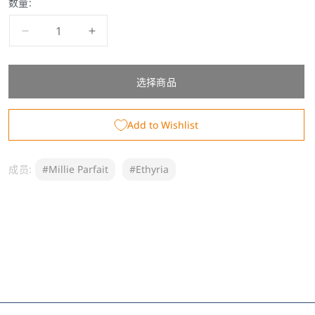
数量:
减
增
少
加
Millie
Millie
选择商品
Parfait
Parfait
生
生
日
日
Add to Wishlist
周
周
边
边
成员:
#Millie Parfait
#Ethyria
&amp;
&amp;
音
音
声
声
2022
2022
的
的
数
数
量
量