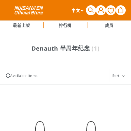
购
登
语
物
中文
录
言
车
最新上架
排行榜
成员
收
Denauth 半周年纪念
(1)
藏
:
Available items
Sort