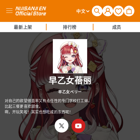
购
登
语
物
中文
录
言
车
最新上架
排行榜
成员
早乙女蓓丽
早乙女ベリー
对自己的欲望很直率又有点任性的专门学校打工妹。
比起三餐更喜欢甜食。
啊，开玩笑啦！其实也想吃咸的东西呢！