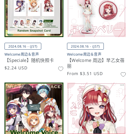
2024.08.16 - (JST)
2024.08.16 - (JST)
Welcome周边＆音声
Welcome周边＆音声
【Speciale】随机快照卡
【Welcome 周边】早乙女蓓
丽
常
$2.24 USD
常
From
$3.51 USD
规
规
价
价
格
格