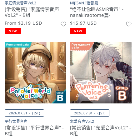
家庭情景音声Vol.2
NIJISANJI语音剧
[常设销售] "家庭情景音声
"绝不让你睡ASMR音声" -
Vol.2" - B组
nanakiraotome篇-
常
From
$3.19 USD
常
$15.97 USD
规
规
NEW
NEW
价
价
格
格
2026.07.31 - (JST)
2026.07.31 - (JST)
平行世界音声
宠爱音声Vol.2
[常设销售] "平行世界音声" -
[常设销售] "宠爱音声Vol.2" -
B组
B组