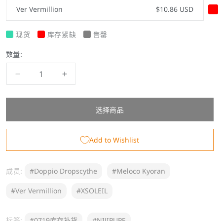
Ver Vermillion
$10.86 USD
现货
库存紧缺
售罄
数量:
减
增
少
加
“XSOLEIL
“XSOLEIL
选择商品
1
1
周
周
年
年
Add to Wishlist
纪
纪
念”
念”
成员:
#Doppio Dropscythe
#Meloco Kyoran
NIJIPUPE
NIJIPUPE
的
的
#Ver Vermillion
#XSOLEIL
数
数
量
量
标签:
#0719库存补货
#NIJIPUPE