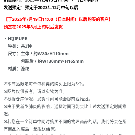
发送预定：预定于2023年12月中旬以后
【于2025年7月19日11:00（日本时间）以后购买的客户】
预定在2025年8月上旬以后发货
・NIJIPUPE
种类：共3种
尺寸：主体 / 约W80×H110mm
包装后 / 约W130mm×H165mm
材质：涤纶
※本商品限定每单每种类的购买上限为5个。
※图片仅供参考，请以实物为准。
※根据仓库情况，发货时间可能会提前或推迟。
※由于受新型肺炎的影响，送货时间可能会比上述发送预定时间推
迟。
※若您在一个订单中同时购买不同的物理商品的话，我们将会在所
有商品入库后一起发送给您。