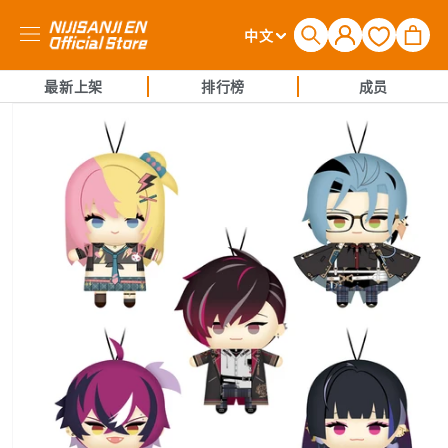
购
登
语
物
中文
录
言
车
最新上架
排行榜
成员
跳至产品
信息