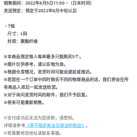
销售期间：2022年8月5日11:00 ~（日本时间）
发送预定：预定于2022年8月中旬以后
・T恤
尺寸：L码
材质：聚酯纤维
※本商品限定每人每单最多只能购买5个。
※图片仅供参考，请以实物为准。
※根据仓库情况，发货时间可能会提前或推迟。
※若您在一个订单中同时购买不同的物理商品的话，我们将会在所
有商品入库后一起发送给您。
※对于询问发货时间的邮件，我们不予回复。
※将来可能重新销售。
※支付成功后无法为您退款，请悉知。
详情请参考
《基于指定商业交易法的批註》
。
※若需要修改地址请联系客服。