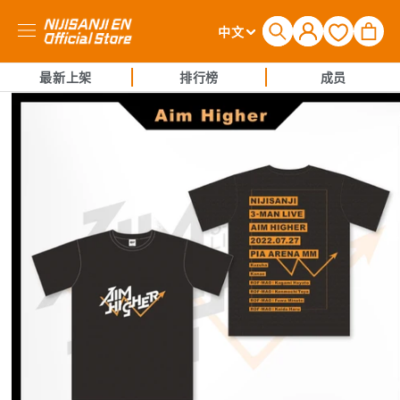
购
登
语
物
中文
录
言
车
最新上架
排行榜
成员
跳至产品
信息