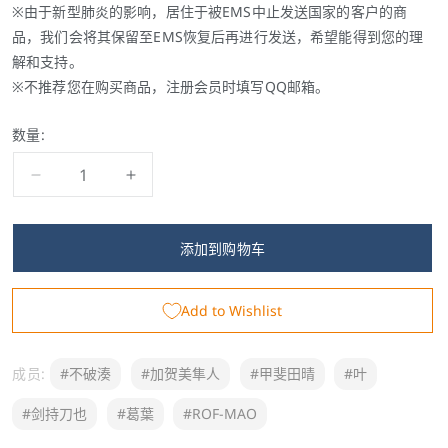
※由于新型肺炎的影响，居住于被EMS中止发送国家的客户的商
品，我们会将其保留至EMS恢复后再进行发送，希望能得到您的理
解和支持。
※不推荐您在购买商品，注册会员时填写QQ邮箱。
数量:
减
增
少
加
【Aim
【Aim
添加到购物车
Higher】
Higher】
T
T
Add to Wishlist
恤
恤
的
的
数
数
成员:
#不破湊
#加贺美隼人
#甲斐田晴
#叶
量
量
#剑持刀也
#葛葉
#ROF-MAO